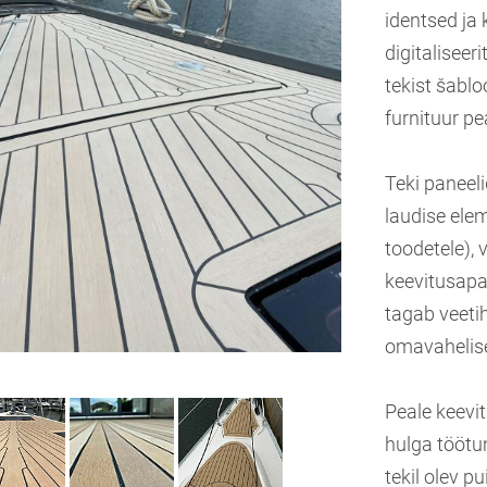
identsed ja
digitaliseer
tekist šablo
furnituur p
Teki paneeli
laudise ele
toodetele),
keevitusapa
tagab veetih
omavahelise
Peale keevi
hulga töötun
tekil olev pu