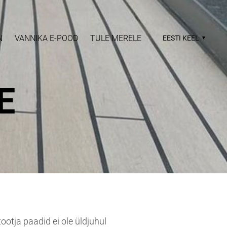
N
VANNIKA E-POOD
TULE MERELE
EESTI KEEL
E
ootja paadid ei ole üldjuhul