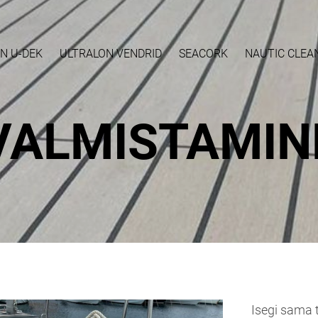
N U-DEK
ULTRALON VENDRID
SEACORK
NAUTIC CLEA
VALMISTAMIN
Isegi sama t