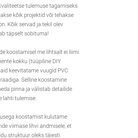
 kvaliteetse tulemuse tagamiseks
itakse kõik projektid või tehakse
on. Kõik servad ja tekil olev
eab täpselt sobituma!
de koostamisel me lihtsalt ei liimi
mente kokku (tüüpiline DIY
 vaid keevitatame vuugid PVC
raadiga. Selline koostamine
eda pinna ja välistab detailide
 lahti tulemise.
tusega koostamist kulutame
de viimase lihvi andmisele, et
idu struktuur oleks täiesti