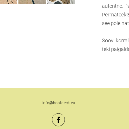
autentne. P
Permateek® t
see pole nat
Soovi korral
teki paigald
info@boatdeck.eu