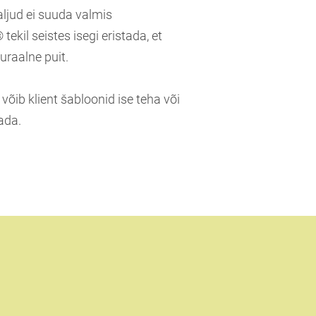
aljud ei suuda valmis
ekil seistes isegi eristada, et
uraalne puit.
 võib klient šabloonid ise teha või
ada.