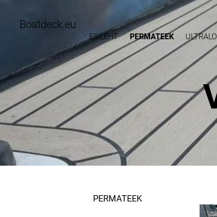
Boatdeck.eu
ESILEHT
PERMATEEK
ULTRALO
PERMATEEK